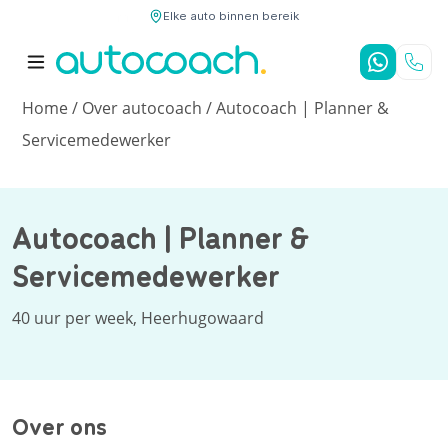
Elke auto binnen bereik
9,7
/10
4,8
/5
Home
/
Over autocoach
/
Autocoach | Planner &
Servicemedewerker
Autocoach | Planner &
Servicemedewerker
40 uur per week, Heerhugowaard
Over ons