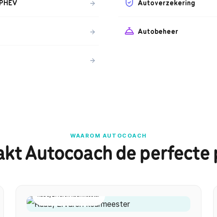
 PHEV
Autoverzekering
Autobeheer
WAAROM AUTOCOACH
kt Autocoach de perfecte 
Ruud, Ervaren keurmeester