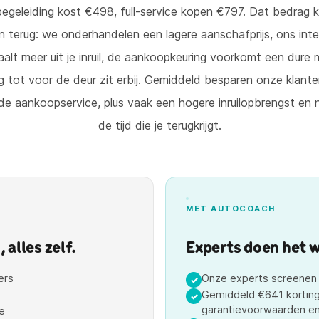
geleiding kost €498, full-service kopen €797. Dat bedrag 
n terug: we onderhandelen een lagere aanschafprijs, ons inte
alt meer uit je inruil, de aankoopkeuring voorkomt een dure
g tot voor de deur zit erbij. Gemiddeld besparen onze klante
e aankoopservice, plus vaak een hogere inruilopbrengst en 
de tijd die je terugkrijgt.
MET AUTOCOACH
alles zelf.
Experts doen het we
ers
Onze experts screenen d
✓
Gemiddeld €641 korting
✓
garantievoorwaarden en
e