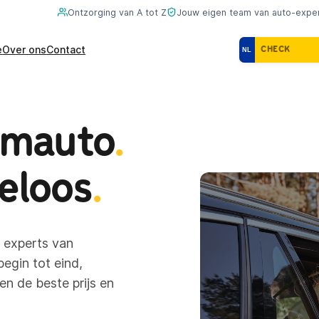
Ontzorging van A tot Z
Jouw eigen team van auto-expe
e
Over ons
Contact
NL
omauto
.
eloos
.
 experts van
egin tot eind,
en de beste prijs en