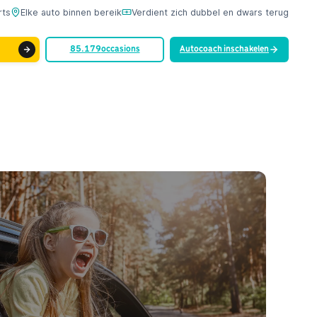
rts
Elke auto binnen bereik
Verdient zich dubbel en dwars terug
85.179
occasions
Autocoach inschakelen