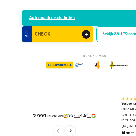
Autocoach inschakelen
Bekijk
85.179
occa
NL
BEKEND VAN
Super s
Duideli
control
2.999
reviews
9,7
4,8
/ 10
/ 5
incl: f
gegaan
Albert