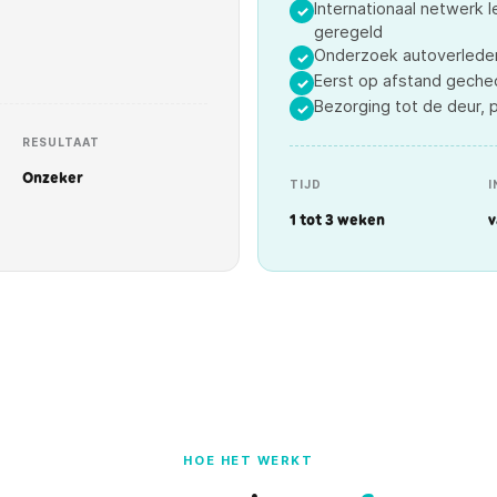
Internationaal netwerk l
✓
geregeld
Onderzoek autoverleden
✓
Eerst op afstand geche
✓
Bezorging tot de deur, 
✓
RESULTAAT
Onzeker
TIJD
I
1 tot 3 weken
v
HOE HET WERKT