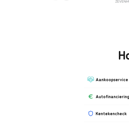
ZEVENHU
Ho
Aankoopservice
Autofinancierin
Kentekencheck