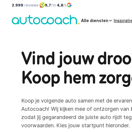
2.999
reviews
·
9,7
·
4,8
/10
/5
Alle diensten
Inspirati
Vind jouw dro
Koop hem zorg
Koop je volgende auto samen met de ervaren
Autocoach! Wij kijken mee of ontzorgen van b
zodat jij gegarandeerd de juiste auto rijdt teg
voorwaarden. Kies jouw startpunt hieronder.