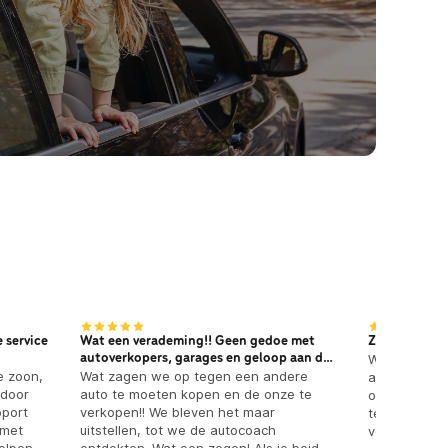
 service
Wat een verademing!! Geen gedoe met
Zonder zorg
autoverkopers, garages en geloop aan de
We hebben g
e zoon,
deur èn dik tevreden!
Wat zagen we op tegen een andere
aankoopserv
 door
auto te moeten kopen en de onze te
onze nieuwe 
pport
verkopen!! We bleven het maar
tevreden met
 met
uitstellen, tot we de autocoach
verlopen. W