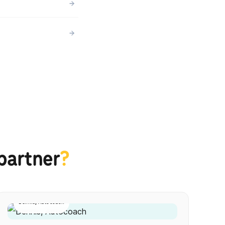
partner
?
Dennis, Autocoach