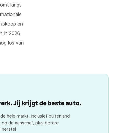
komt langs
rnationale
 miskoop en
n in 2026
nog los van
rk. Jij krijgt de beste auto.
e hele markt, inclusief buitenland
 op de aanschaf, plus betere
 herstel