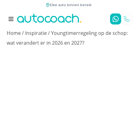
Elke auto binnen bereik
9,7
/10
4,8
/5
Home
/
Inspiratie
/
Youngtimerregeling op de schop:
wat verandert er in 2026 en 2027?